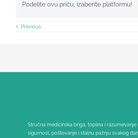
Podelite ovu priču, izaberite platformu!
Previous
Stručna medicinska briga, toplina i razumevanje – 
sigurnost, poštovanje i stalnu pažnju svakog dan