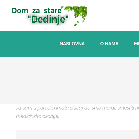
Skip
to
content
NASLOVNA
O NAMA
M
Ja sam u porodici imala slučaj da smo morali smestiti n
medicinsko osoblje.
Roblox Hack Free Robux