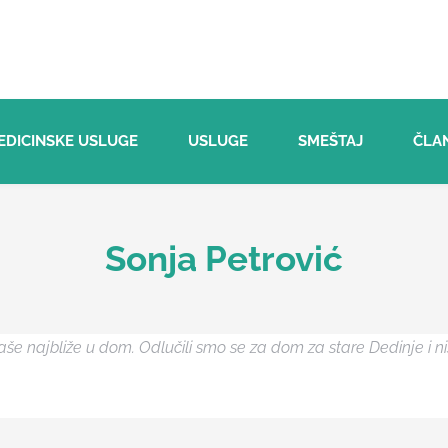
EDICINSKE USLUGE
USLUGE
SMEŠTAJ
ČLA
Sonja Petrović
aše najbliže u dom. Odlučili smo se za dom za stare Dedinje i n