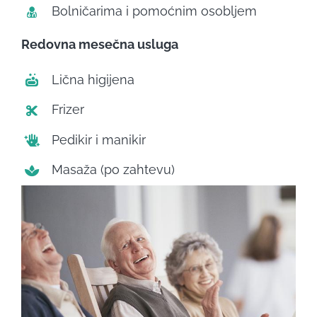
Bolničarima i pomoćnim osobljem
Redovna mesečna usluga
Lična higijena
Frizer
Pedikir i manikir
Masaža (po zahtevu)