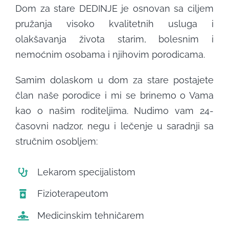
Dom za stare DEDINJE je osnovan sa ciljem
SMEŠTAJ
pružanja visoko kvalitetnih usluga i
olakšavanja života starim, bolesnim i
ČLANCI
nemoćnim osobama i njihovim porodicama.
Samim dolaskom u dom za stare postajete
GALERIJA
član naše porodice i mi se brinemo o Vama
kao o našim roditeljima. Nudimo vam 24-
KONTAKT
časovni nadzor, negu i lečenje u saradnji sa
stručnim osobljem:
Lekarom specijalistom
Fizioterapeutom
Medicinskim tehničarem