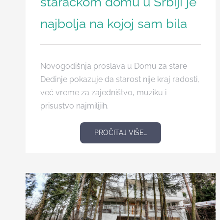
staračkom domu u Srbiji je
najbolja na kojoj sam bila
Novogodišnja proslava u Domu za stare
Dedinje pokazuje da starost nije kraj radosti,
već vreme za zajedništvo, muziku i
prisustvo najmilijih.
PROČITAJ VIŠE…
pocetna