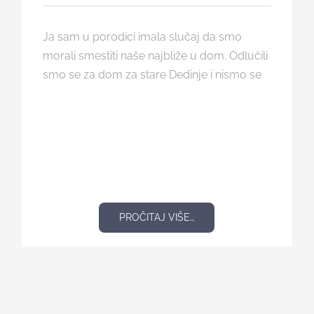
Ja sam u porodici imala slučaj da smo
morali smestiti naše najbliže u dom. Odlučili
smo se za dom za stare Dedinje i nismo se
PROČITAJ VIŠE…