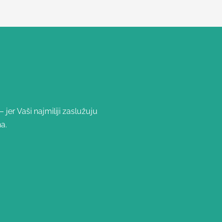
jer Vaši najmiliji zaslužuju
a.