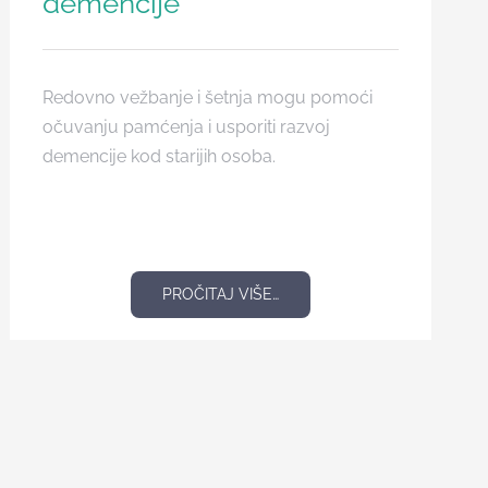
demencije
Redovno vežbanje i šetnja mogu pomoći
očuvanju pamćenja i usporiti razvoj
demencije kod starijih osoba.
PROČITAJ VIŠE…