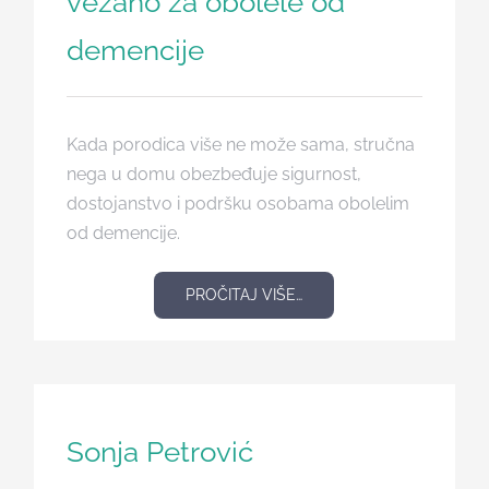
vezano za obolele od
demencije
Kada porodica više ne može sama, stručna
nega u domu obezbeđuje sigurnost,
dostojanstvo i podršku osobama obolelim
od demencije.
PROČITAJ VIŠE…
Iskustva
Sonja Petrović