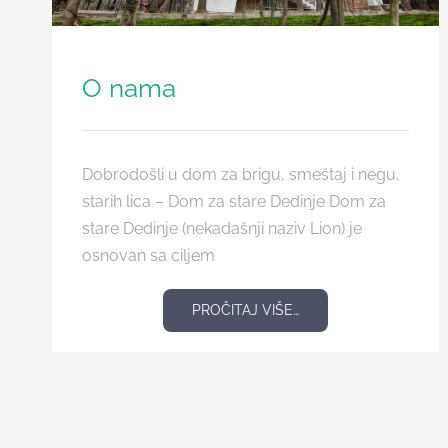
O nama
Dobrodošli u dom za brigu, smeštaj i negu,
starih lica – Dom za stare Dedinje Dom za
stare Dedinje (nekadašnji naziv Lion) je
osnovan sa ciljem
PROČITAJ VIŠE…