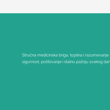
Stručna medicinska briga, toplina i razumevanje – 
sigurnost, poštovanje i stalnu pažnju svakog dan