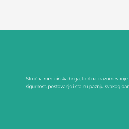
Stručna medicinska briga, toplina i razumevanje – 
sigurnost, poštovanje i stalnu pažnju svakog dan