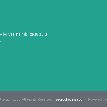
jer Vaši najmiliji zaslužuju
a.
 2022 - 2026| All Rights Reserved -
seorocketman.com
| Powered b