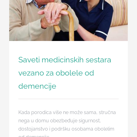
Članci
Saveti medicinskih sestara
vezano za obolele od
demencije
Kada porodica više ne može sama, stručna
nega u domu obezbeđuje sigurnost,
dostojanstvo i podršku osobama obolelim