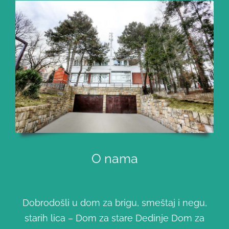
O nama
Dobrodošli u dom za brigu, smeštaj i negu,
starih lica – Dom za stare Dedinje Dom za