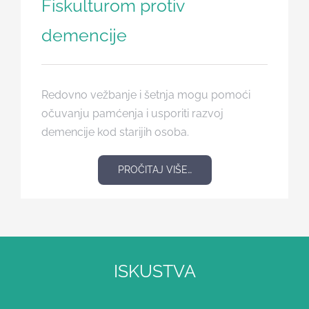
Fiskulturom protiv
demencije
Redovno vežbanje i šetnja mogu pomoći
očuvanju pamćenja i usporiti razvoj
demencije kod starijih osoba.
PROČITAJ VIŠE…
ISKUSTVA