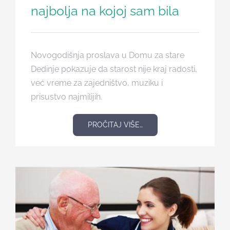
najbolja na kojoj sam bila
Novogodišnja proslava u Domu za stare
Dedinje pokazuje da starost nije kraj radosti,
već vreme za zajedništvo, muziku i
prisustvo najmilijih.
PROČITAJ VIŠE…