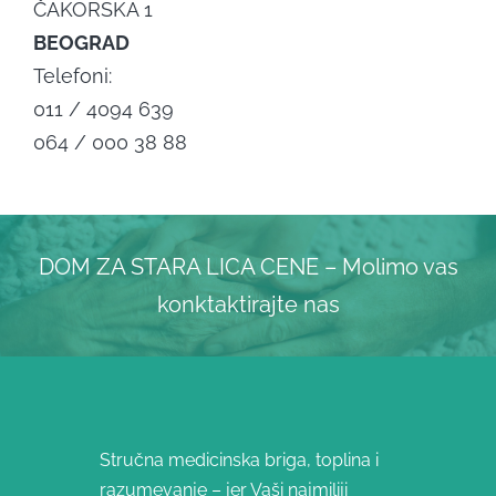
ČAKORSKA 1
BEOGRAD
Telefoni:
011 / 4094 639
064 / 000 38 88
DOM ZA STARA LICA CENE – Molimo vas
konktaktirajte nas
Stručna medicinska briga, toplina i
razumevanje – jer Vaši najmiliji