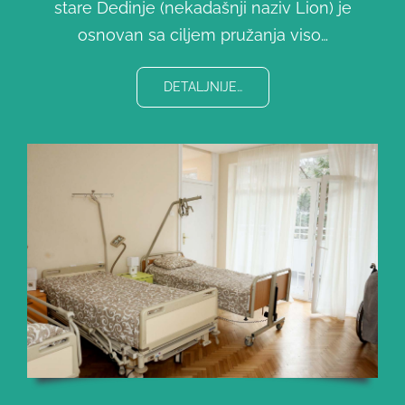
stare Dedinje (nekadašnji naziv Lion) je
osnovan sa ciljem pružanja viso…
DETALJNIJE…