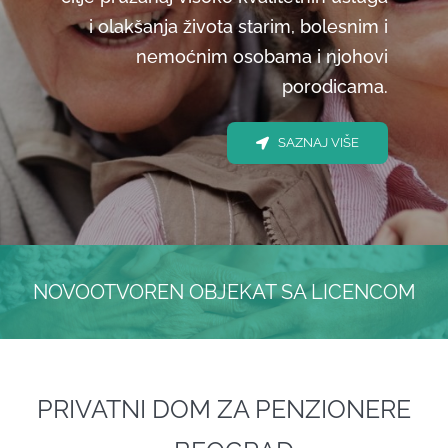
SMEŠTAJ
i olakšanja života starim, bolesnim i
nemoćnim osobama i njohovi
porodicama.
ČLANCI
SAZNAJ VIŠE
GALERIJA
KONTAKT
NOVOOTVOREN OBJEKAT SA LICENCOM
PRIVATNI DOM ZA PENZIONERE